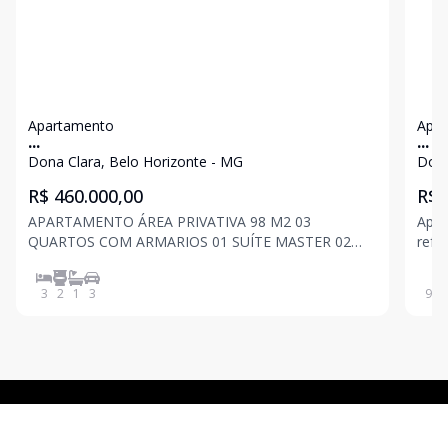
Apartamento
Apa
...
...
Dona Clara, Belo Horizonte - MG
Dona
R$ 460.000,00
R$ 
APARTAMENTO ÁREA PRIVATIVA 98 M2 03
Apar
QUARTOS COM ARMARIOS 01 SUÍTE MASTER 02
refo
BANHOS 01 SALA 01 COZINHA AMERICANA COM
quar
MOVÉIS PLANEJADOS 03 VAGAS DE GARAGEM ÁREA
empr
3
2
1
3
91
m
DE SERVIÇO
gara
rua 