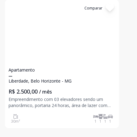
Cód:
10
Comparar
Apartamento
...
Liberdade, Belo Horizonte - MG
R$ 2.500,00
/ mês
Empreendimento com 03 elevadores sendo um
panorâmico, portaria 24 horas, área de lazer com
piscina vista 360° graus, salas de convenções,
segurança e restaurante (serviço cobrado a parte).
30
m²
1
1
1
1
Localização privilegiada próximo da UNIFENAS e
UFMG, a 1 km apenas