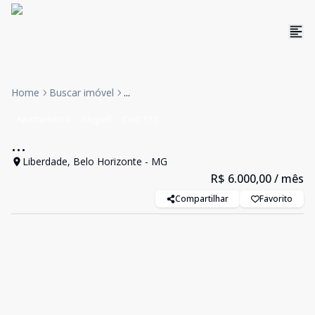
Home
Buscar imóvel
...
Apartamento
Aluguel
Cód:
133
...
Liberdade, Belo Horizonte - MG
R$ 6.000,00
/ mês
Compartilhar
Favorito